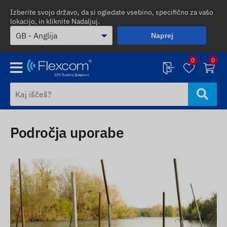
Izberite svojo državo, da si ogledate vsebino, specifično za vašo
lokacijo, in kliknite Nadaljuj.
Naprej
0
0
Področja uporabe