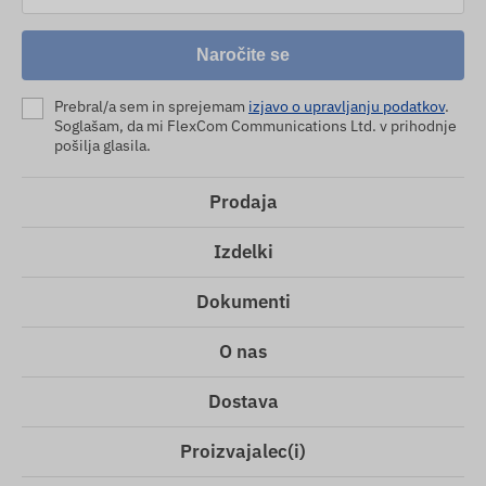
Naročite se
Prebral/a sem in sprejemam
izjavo o upravljanju podatkov
.
Soglašam, da mi FlexCom Communications Ltd. v prihodnje
pošilja glasila.
Prodaja
Izdelki
Dokumenti
O nas
Dostava
Proizvajalec(i)