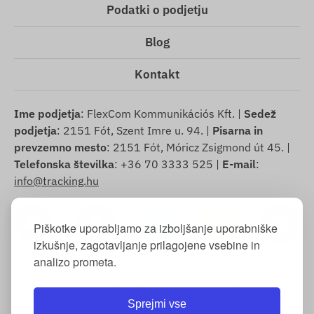
Podatki o podjetju
Blog
Kontakt
Ime podjetja
: FlexCom Kommunikációs Kft. |
Sedež
podjetja
: 2151 Fót, Szent Imre u. 94. |
Pisarna in
prevzemno mesto
: 2151 Fót, Móricz Zsigmond út 45. |
Telefonska številka
: +36 70 3333 525 |
E-mail
:
info@tracking.hu
Piškotke uporabljamo za izboljšanje uporabniške
izkušnje, zagotavljanje prilagojene vsebine in
analizo prometa.
Avtorske pravice © 2025 FlexCom Communications
Ltd., Vse pravice pridržane.
Sprejmi vse