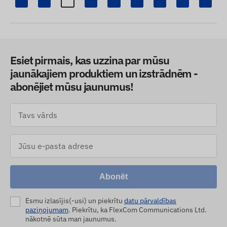
Esiet pirmais, kas uzzina par mūsu
jaunākajiem produktiem un izstrādnēm -
abonējiet mūsu jaunumus!
Abonēt
Esmu izlasījis(-usi) un piekrītu
datu pārvaldības
paziņojumam
. Piekrītu, ka FlexCom Communications Ltd.
nākotnē sūta man jaunumus.