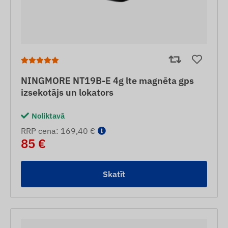
NINGMORE NT19B-E 4g lte magnēta gps
izsekotājs un lokators
Noliktavā
RRP cena: 169,40 €
85 €
Skatīt