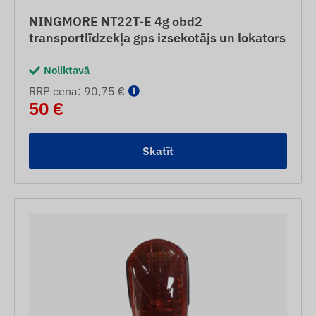
NINGMORE NT22T-E 4g obd2
transportlīdzekļa gps izsekotājs un lokators
Noliktavā
RRP cena: 90,75 €
50 €
Skatīt