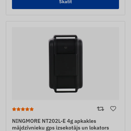
Skatīt
NINGMORE NT202L-E 4g apkakles
mājdzīvnieku gps izsekotājs un lokators