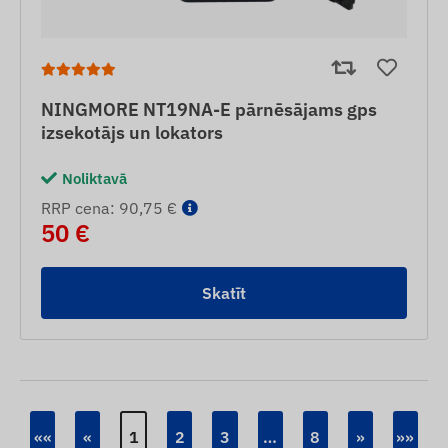
NINGMORE NT19NA-E pārnēsājams gps
izsekotājs un lokators
Noliktavā
RRP cena: 90,75 €
50 €
Skatīt
««
«
1
2
3
…
8
»
»»