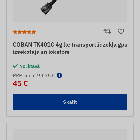
COBAN TK401C 4g lte transportlīdzekļa gps
izsekotājs un lokators
Noliktavā
RRP cena: 90,75 €
45 €
Skatīt