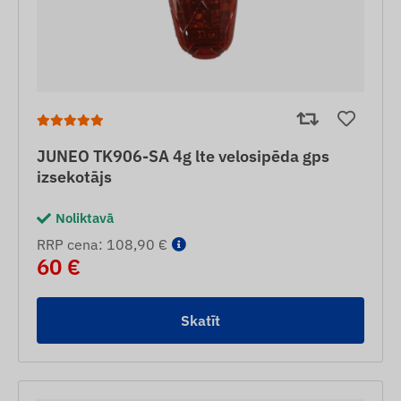
JUNEO TK906-SA 4g lte velosipēda gps
izsekotājs
Noliktavā
RRP cena: 108,90 €
60 €
Skatīt