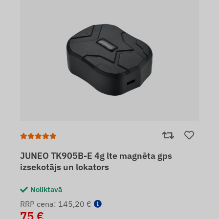
JUNEO TK905B-E 4g lte magnēta gps
izsekotājs un lokators
Noliktavā
RRP cena: 145,20 €
75 €