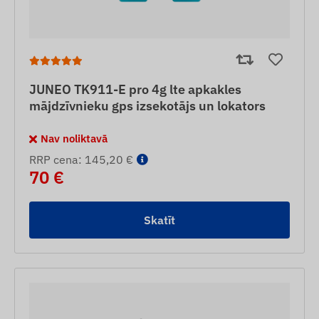
JUNEO TK911-E pro 4g lte apkakles
mājdzīvnieku gps izsekotājs un lokators
Nav noliktavā
RRP cena: 145,20 €
70 €
Skatīt