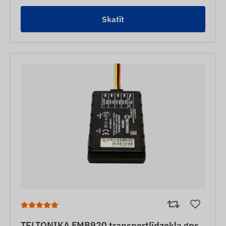
Skatīt
TELTONIKA FMB920 transportlīdzekļa gps