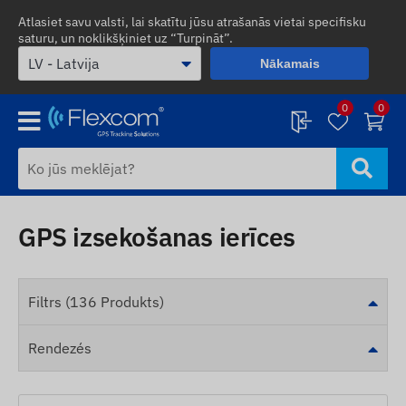
Atlasiet savu valsti, lai skatītu jūsu atrašanās vietai specifisku
saturu, un noklikšķiniet uz “Turpināt”.
Nākamais
0
0
GPS izsekošanas ierīces
Filtrs (136 Produkts)
Rendezés