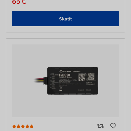
65 €
Skatīt