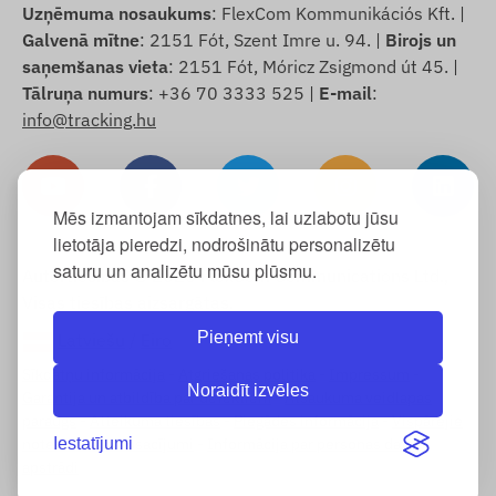
Uzņēmuma nosaukums
: FlexCom Kommunikációs Kft. |
Galvenā mītne
: 2151 Fót, Szent Imre u. 94. |
Birojs un
saņemšanas vieta
: 2151 Fót, Móricz Zsigmond út 45. |
Tālruņa numurs
: +36 70 3333 525 |
E-mail
:
info@tracking.hu
Mēs izmantojam sīkdatnes, lai uzlabotu jūsu
lietotāja pieredzi, nodrošinātu personalizētu
saturu un analizētu mūsu plūsmu.
Autortiesības © 2025 FlexCom Communications Ltd.,
Visas tiesības aizsargātas.
Pieņemt visu
Latviešu
/
Eiro
Sīkdatņu informācija
-
Atgriešanas politika
-
Impressum
-
Noraidīt izvēles
Garantija un atbildība par defektiem
-
Atsaukuma veidlapas
paraugs
-
Atteikuma tiesības
-
Piegādes informācija
-
Vispārējie
noteikumi un nosacījumi
-
Informācija par personas datu
Iestatījumi
apstrādi