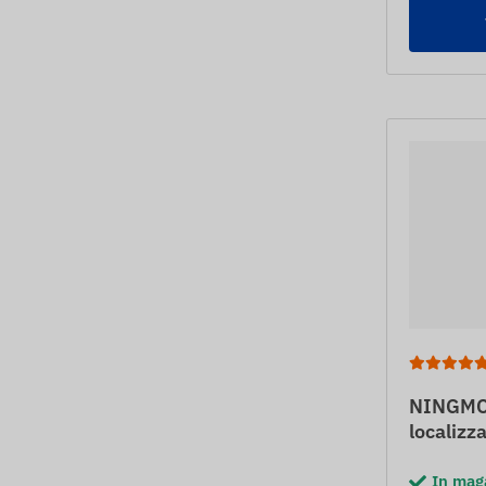
NINGMO
localizz
In mag