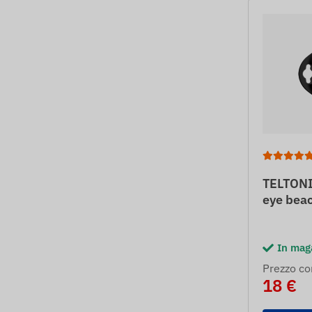
TELTON
eye bea
In mag
Prezzo co
18 €