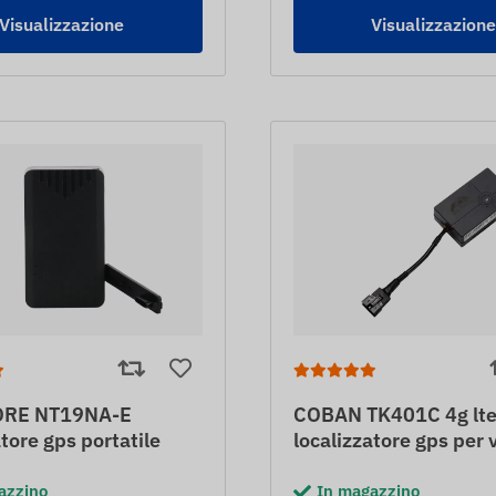
Visualizzazione
Visualizzazion
RE NT19NA-E
COBAN TK401C 4g lt
atore gps portatile
localizzatore gps per v
azzino
In magazzino