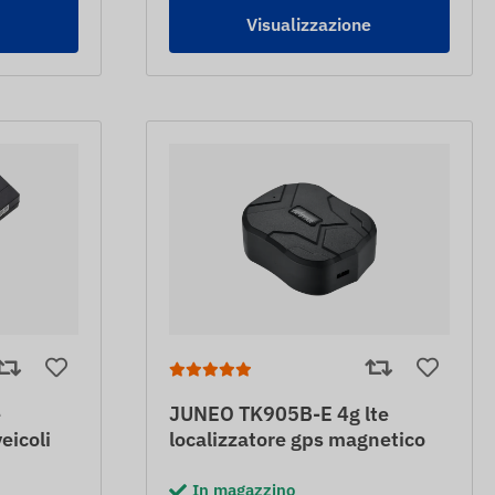
e
Visualizzazione
e
JUNEO TK905B-E 4g lte
eicoli
localizzatore gps magnetico
In magazzino