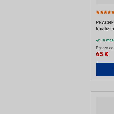
REACHFA
localizz
In mag
Prezzo co
65 €