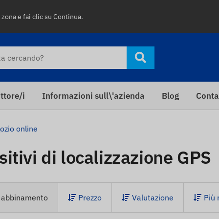
 zona e fai clic su Continua.
ttore/i
Informazioni sull\'azienda
Blog
Conta
ozio online
sitivi di localizzazione GPS
r abbinamento
Prezzo
Valutazione
Più 