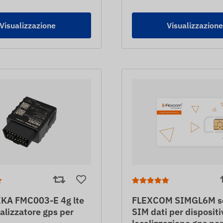
Visualizzazione
Visualizzazion
KA FMC003-E 4g lte
FLEXCOM SIMGL6M s
alizzatore gps per
SIM dati per dispositi