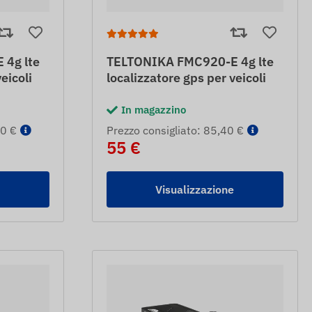
4g lte
TELTONIKA FMC920-E 4g lte
eicoli
localizzatore gps per veicoli
In magazzino
80 €
Prezzo consigliato: 85,40 €
55 €
e
Visualizzazione