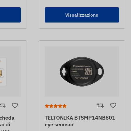
e
Visualizzazione
cheda
TELTONIKA BTSMP14NB801
vo di
eye seonsor