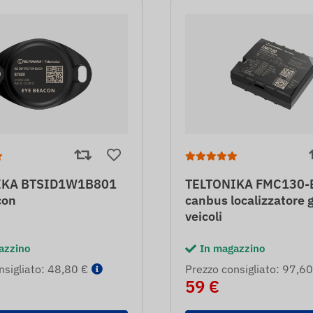
IKA BTSID1W1B801
TELTONIKA FMC130-E
con
canbus localizzatore 
veicoli
azzino
In magazzino
nsigliato: 48,80 €
Prezzo consigliato: 97,60
59 €