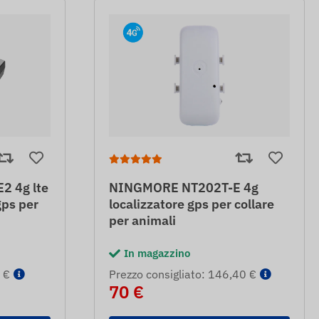
2 4g lte
NINGMORE NT202T-E 4g
gps per
localizzatore gps per collare
per animali
In magazzino
 €
Prezzo consigliato: 146,40 €
70 €