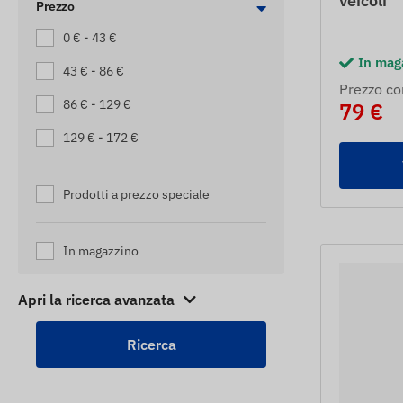
veicoli
Prezzo
LOCALIZZATORI PER MARSUPIO
0 € - 43 €
LOCALIZZATORI PER MOTO
In mag
43 € - 86 €
Prezzo co
LOCALIZZATORI PER PICCOLI
86 € - 129 €
79 €
CAMION
129 € - 172 €
TRACKER BAMBINI
TRACKER DEI PACCHI
Prodotti a prezzo speciale
TRACKER DI PERSONE ANZIANE
TRACKER PER AUTO
In magazzino
TRACKER PER SCOOTER
Apri la ricerca avanzata