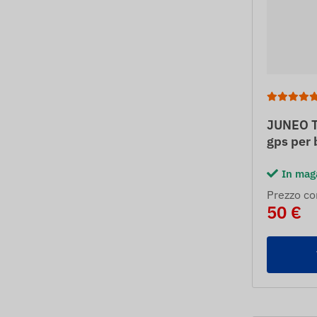
JUNEO T
gps per 
In mag
Prezzo co
50 €