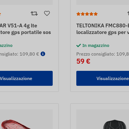
R V51-A 4g lte
TELTONIKA FMC880-E 
atore gps portatile sos
localizzatore gps per v
azzino
In magazzino
nsigliato: 109,80 €
Prezzo consigliato: 109,
59 €
Visualizzazione
Visualizzazion