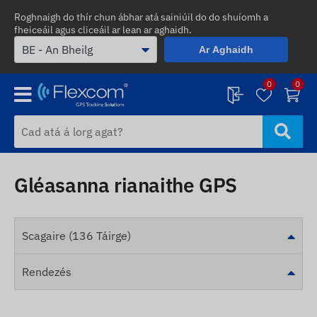
Roghnaigh do thír chun ábhar atá sainiúil do do shuíomh a
fheiceáil agus cliceáil ar lean ar aghaidh.
Ar Aghaidh
0
0
Gléasanna rianaithe GPS
Scagaire (136 Táirge)
Rendezés