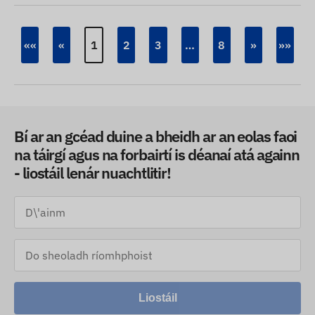
««
«
1
2
3
…
8
»
»»
Bí ar an gcéad duine a bheidh ar an eolas faoi
na táirgí agus na forbairtí is déanaí atá againn
- liostáil lenár nuachtlitir!
Liostáil