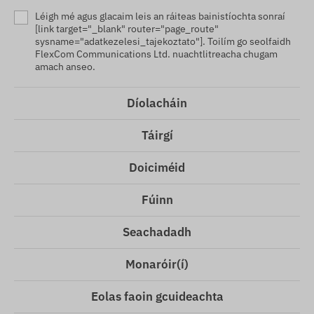
Léigh mé agus glacaim leis an ráiteas bainistíochta sonraí
[link target="_blank" router="page_route"
sysname="adatkezelesi_tajekoztato"]. Toilím go seolfaidh
FlexCom Communications Ltd. nuachtlitreacha chugam
amach anseo.
Díolacháin
Táirgí
Doiciméid
Fúinn
Seachadadh
Monaróir(í)
Eolas faoin gcuideachta