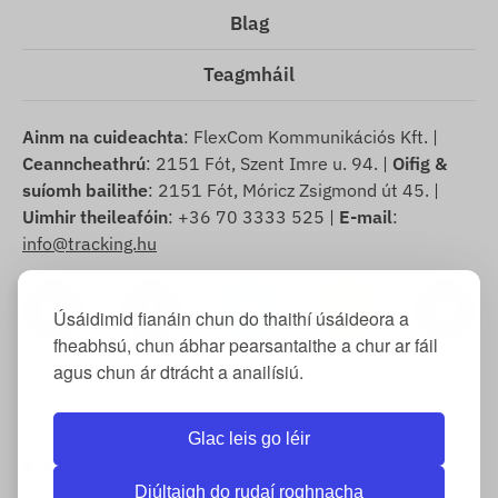
Blag
Teagmháil
Ainm na cuideachta
: FlexCom Kommunikációs Kft. |
Ceanncheathrú
: 2151 Fót, Szent Imre u. 94. |
Oifig &
suíomh bailithe
: 2151 Fót, Móricz Zsigmond út 45. |
Uimhir theileafóin
: +36 70 3333 525 |
E-mail
:
info@tracking.hu
Úsáidimid fianáin chun do thaithí úsáideora a
fheabhsú, chun ábhar pearsantaithe a chur ar fáil
agus chun ár dtrácht a anailísiú.
Cóipcheart © 2025 FlexCom Communications Ltd., Gach
ceart ar cosaint.
Glac leis go léir
Éireannach
/
Dollar SAM
Diúltaigh do rudaí roghnacha