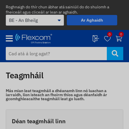
Roghnaigh do thír chun ábhar atá sainiúil do do shuíomh a
fheiceáil agus cliceáil ar lean ar aghaidh.
Ar Aghaidh
0
0
Teagmháil
Más mian leat teagmháil a dhéanamh linn nó luachan a
iarraidh, líon isteach an fhoirm thíos agus déanfaidh ár
gcomhghleacaithe teagmháil leat go luath.
Déan teagmháil linn