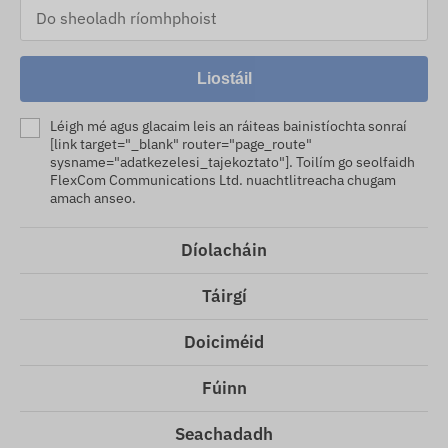
Liostáil
Léigh mé agus glacaim leis an ráiteas bainistíochta sonraí
[link target="_blank" router="page_route"
sysname="adatkezelesi_tajekoztato"]. Toilím go seolfaidh
FlexCom Communications Ltd. nuachtlitreacha chugam
amach anseo.
Díolacháin
Táirgí
Doiciméid
Fúinn
Seachadadh