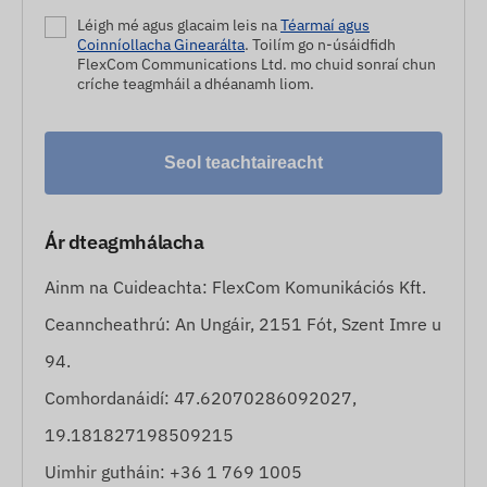
Léigh mé agus glacaim leis na
Téarmaí agus
Coinníollacha Ginearálta
. Toilím go n-úsáidfidh
FlexCom Communications Ltd. mo chuid sonraí chun
críche teagmháil a dhéanamh liom.
Seol teachtaireacht
Ár dteagmhálacha
Ainm na Cuideachta: FlexCom Komunikációs Kft.
Ceanncheathrú: An Ungáir, 2151 Fót, Szent Imre u
94.
Comhordanáidí: 47.62070286092027,
19.181827198509215
Uimhir gutháin: +36 1 769 1005