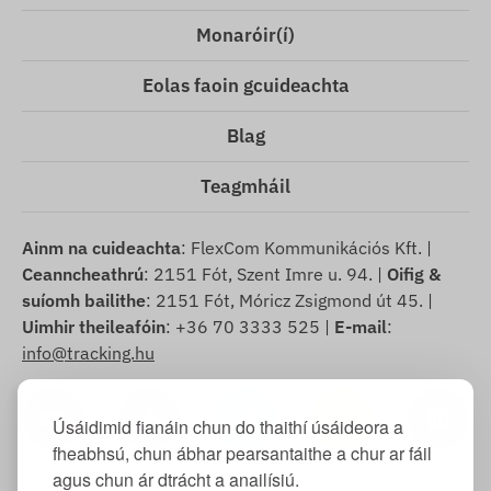
Monaróir(í)
Eolas faoin gcuideachta
Blag
Teagmháil
Ainm na cuideachta
: FlexCom Kommunikációs Kft. |
Ceanncheathrú
: 2151 Fót, Szent Imre u. 94. |
Oifig &
suíomh bailithe
: 2151 Fót, Móricz Zsigmond út 45. |
Uimhir theileafóin
: +36 70 3333 525 |
E-mail
:
info@tracking.hu
Úsáidimid fianáin chun do thaithí úsáideora a
fheabhsú, chun ábhar pearsantaithe a chur ar fáil
agus chun ár dtrácht a anailísiú.