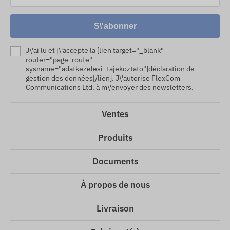
S\'abonner
J\'ai lu et j\'accepte la [lien target="_blank"
router="page_route"
sysname="adatkezelesi_tajekoztato"]déclaration de
gestion des données[/lien]. J\'autorise FlexCom
Communications Ltd. à m\'envoyer des newsletters.
Ventes
Produits
Documents
À propos de nous
Livraison