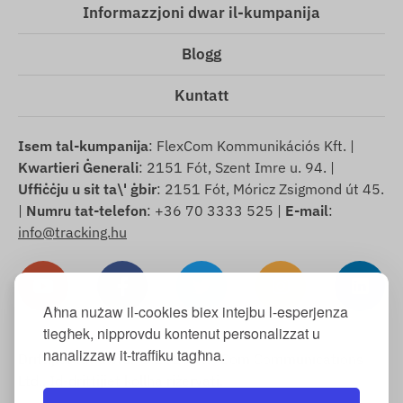
Informazzjoni dwar il-kumpanija
Blogg
Kuntatt
Isem tal-kumpanija
: FlexCom Kommunikációs Kft. |
Kwartieri Ġenerali
: 2151 Fót, Szent Imre u. 94. |
Uffiċċju u sit ta\' ġbir
: 2151 Fót, Móricz Zsigmond út 45.
|
Numru tat-telefon
: +36 70 3333 525 |
E-mail
:
info@tracking.hu
Aħna nużaw il-cookies biex intejbu l-esperjenza
tiegħek, nipprovdu kontenut personalizzat u
nanalizzaw it-traffiku tagħna.
Drittijiet tal-awtur © 2025 FlexCom Communications
Ltd., Id-drittijiet kollha riżervati.