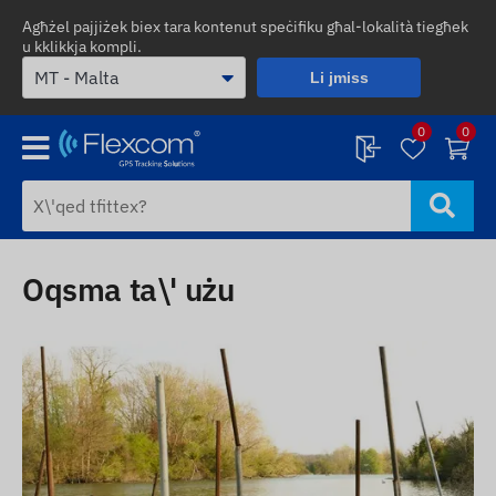
Agħżel pajjiżek biex tara kontenut speċifiku għal-lokalità tiegħek
u kklikkja kompli.
Li jmiss
0
0
Oqsma ta\' użu