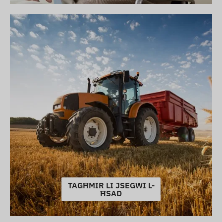
TAGĦMIR LI JSEGWI L-
ĦSAD