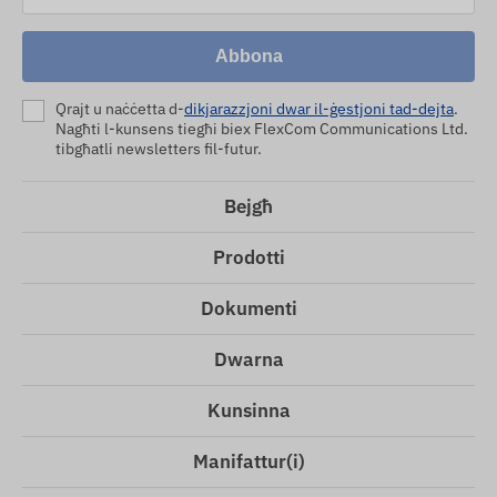
Abbona
Qrajt u naċċetta d-
dikjarazzjoni dwar il-ġestjoni tad-dejta
.
Nagħti l-kunsens tiegħi biex FlexCom Communications Ltd.
tibgħatli newsletters fil-futur.
Bejgħ
Prodotti
Dokumenti
Dwarna
Kunsinna
Manifattur(i)