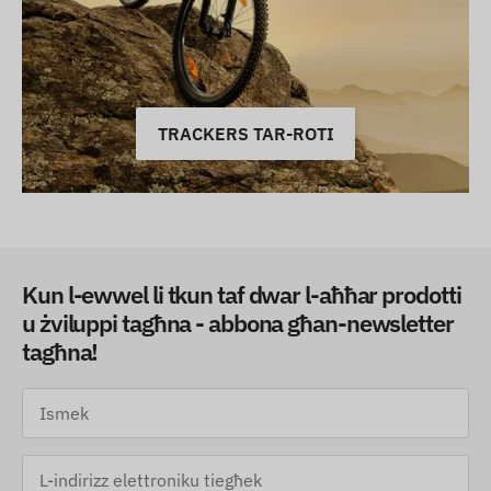
TRACKERS TAR-ROTI
Kun l-ewwel li tkun taf dwar l-aħħar prodotti
u żviluppi tagħna - abbona għan-newsletter
tagħna!