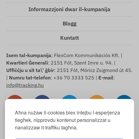
Informazzjoni dwar il-kumpanija
Blogg
Kuntatt
Isem tal-kumpanija
: FlexCom Kommunikációs Kft. |
Kwartieri Ġenerali
: 2151 Fót, Szent Imre u. 94. |
Uffiċċju u sit ta\' ġbir
: 2151 Fót, Móricz Zsigmond út 45.
|
Numru tat-telefon
: +36 70 3333 525 |
E-mail
:
info@tracking.hu
Aħna nużaw il-cookies biex intejbu l-esperjenza
tiegħek, nipprovdu kontenut personalizzat u
nanalizzaw it-traffiku tagħna.
Drittijiet tal-awtur © 2025 FlexCom Communications
Ltd., Id-drittijiet kollha riżervati.