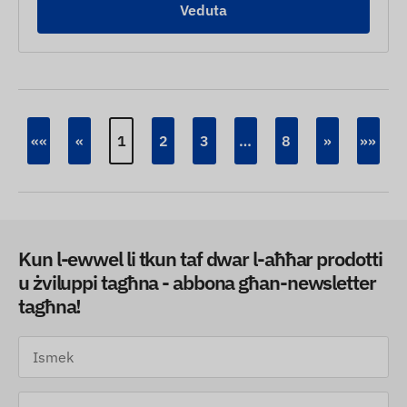
Veduta
««
«
1
2
3
…
8
»
»»
Kun l-ewwel li tkun taf dwar l-aħħar prodotti
u żviluppi tagħna - abbona għan-newsletter
tagħna!