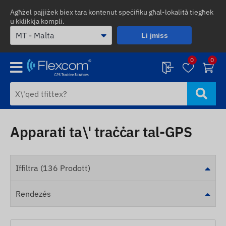
Agħżel pajjiżek biex tara kontenut speċifiku għal-lokalità tiegħek
u kklikkja kompli.
Li jmiss
0
0
Apparati ta\' traċċar tal-GPS
Iffiltra (136 Prodott)
Rendezés