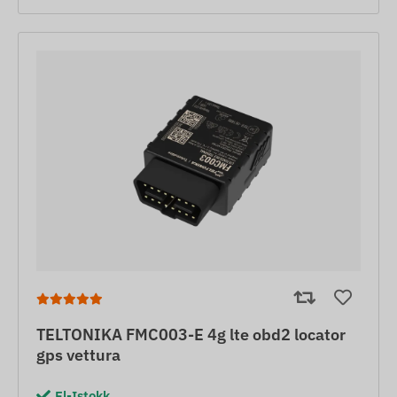
TELTONIKA FMC003-E 4g lte obd2 locator
gps vettura
Fl-Istokk