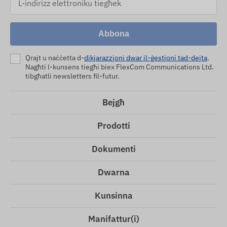
Abbona
Qrajt u naċċetta d-
dikjarazzjoni dwar il-ġestjoni tad-dejta
.
Nagħti l-kunsens tiegħi biex FlexCom Communications Ltd.
tibgħatli newsletters fil-futur.
Bejgħ
Prodotti
Dokumenti
Dwarna
Kunsinna
Manifattur(i)