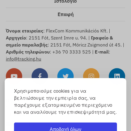
Ιστολόγιο
Επαφή
Όνομα εταιρείας
: FlexCom Kommunikációs Kft. |
Αρχηγείο
: 2151 Fót, Szent Imre u. 94. |
Γραφείο &
σημείο παραλαβής
: 2151 Fót, Móricz Zsigmond út 45. |
Αριθμός τηλεφώνου
: +36 70 3333 525 |
E-mail
:
info@tracking.hu
Χρησιμοποιούμε cookies για να
βελτιώσουμε την εμπειρία σας, να
Πνευματικά δικαιώματα © 2025 FlexCom
παρέχουμε εξατομικευμένο περιεχόμενο
Communications Ltd., Με επιφύλαξη παντός
και να αναλύουμε την επισκεψιμότητά μας.
δικαιώματος.
Ελληνικά
/
Δολάριο ΗΠΑ
Αποδοχή όλων