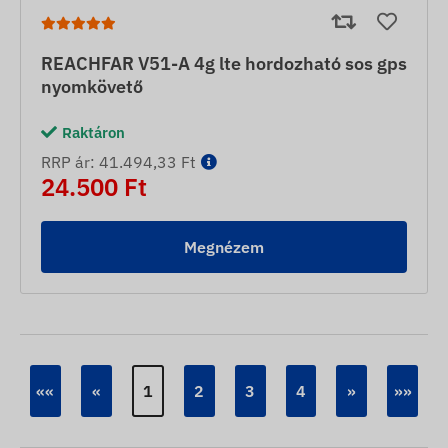
REACHFAR V51-A 4g lte hordozható sos gps
nyomkövető
Raktáron
RRP ár: 41.494,33 Ft
24.500 Ft
Megnézem
««
«
1
2
3
4
»
»»