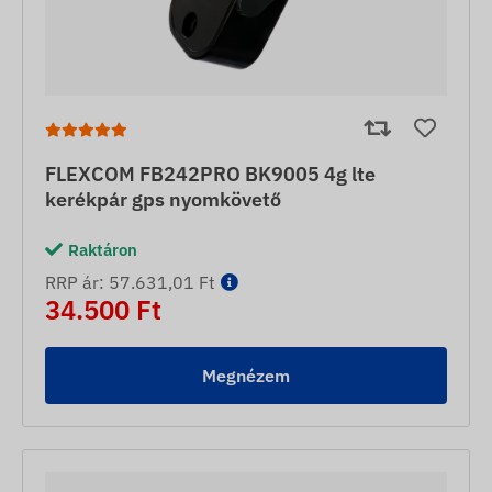
FLEXCOM FB242PRO BK9005 4g lte
kerékpár gps nyomkövető
Raktáron
RRP ár: 57.631,01 Ft
34.500 Ft
Megnézem