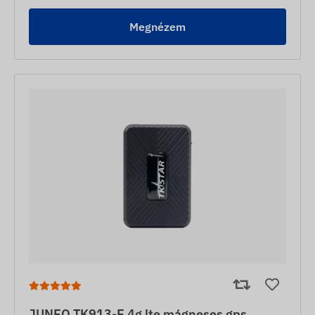
Megnézem
JUNEO TK913-E 4g lte mágneses gps