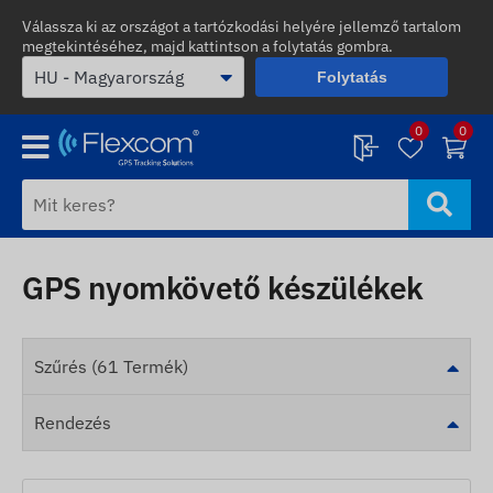
Válassza ki az országot a tartózkodási helyére jellemző tartalom
megtekintéséhez, majd kattintson a folytatás gombra.
Folytatás
0
0
GPS nyomkövető készülékek
Szűrés (61 Termék)
Rendezés