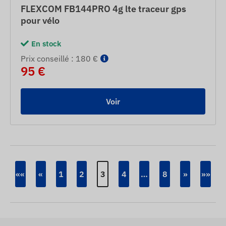
FLEXCOM FB144PRO 4g lte traceur gps
pour vélo
En stock
Prix ​​conseillé : 180 €
95 €
Voir
««
«
1
2
3
4
…
8
»
»»