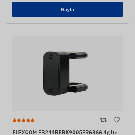
Näytä
FLEXCOM FB244REBK9005FR6366 4g lte