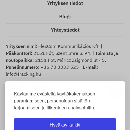
Yrityksen tiedot
Blogi
Yhteystiedot
Yrityksen nimi
: FlexCom Kommunikációs Kft. |
Pääkonttori
: 2151 Fót, Szent Imre u. 94. |
Toimisto ja
noutopaikka
: 2151 Fót, Móricz Zsigmond út 45. |
Puhelinnumero
: +36 70 3333 525 |
E-mail
:
info@tracking.hu
Käytämme evästeitä käyttökokemuksen
parantamiseen, personoidun sisällön
tarjoamiseen ja liikenteen analysointiin.
Tekijänoikeus © 2025 FlexCom Communications Ltd.,
Kaikki oikeudet pidätetään.
Hyväksy kaikki