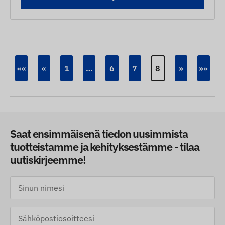
««
«
1
…
6
7
8
»
»»
Saat ensimmäisenä tiedon uusimmista
tuotteistamme ja kehityksestämme - tilaa
uutiskirjeemme!