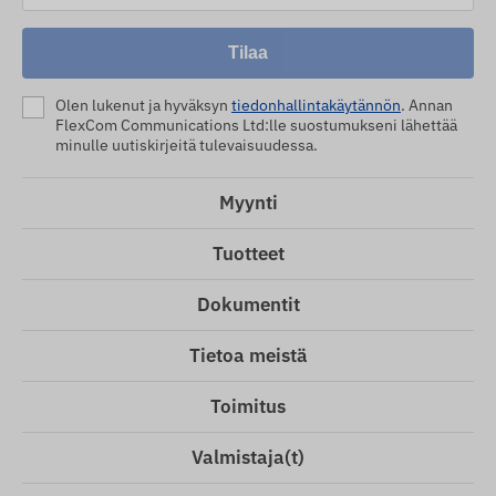
Tilaa
Olen lukenut ja hyväksyn
tiedonhallintakäytännön
. Annan
FlexCom Communications Ltd:lle suostumukseni lähettää
minulle uutiskirjeitä tulevaisuudessa.
Myynti
Tuotteet
Dokumentit
Tietoa meistä
Toimitus
Valmistaja(t)