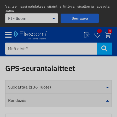
Valitse maasi nähdäksesi sijaintiisi liittyvän sisällön ja napsauta
Jatka.
Seuraava
0
0
GPS-seurantalaitteet
Suodattaa (136 Tuote)
Rendezés